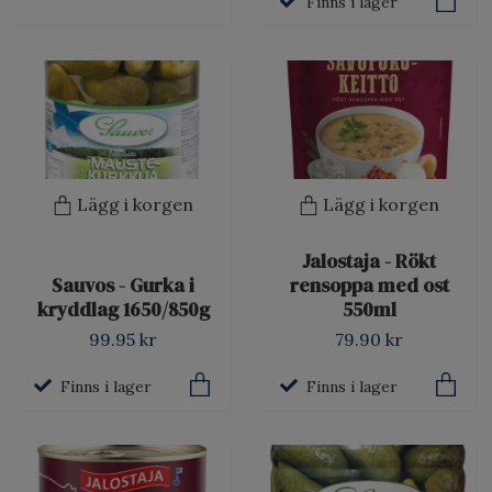
Finns i lager
Lägg i korgen
Lägg i korgen
Jalostaja - Rökt
Sauvos - Gurka i
rensoppa med ost
kryddlag 1650/850g
550ml
99.95 kr
79.90 kr
Finns i lager
Finns i lager