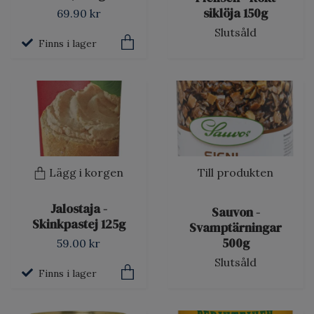
siklöja 150g
69.90 kr
Slutsåld
Finns i lager
Lägg i korgen
Till produkten
Jalostaja -
Sauvon -
Skinkpastej 125g
Svamptärningar
500g
59.00 kr
Slutsåld
Finns i lager