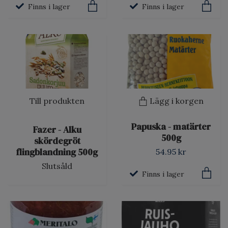
Finns i lager
Finns i lager
Till produkten
Lägg i korgen
Papuska - matärter
Fazer - Alku
500g
skördegröt
flingblandning 500g
54.95 kr
Slutsåld
Finns i lager