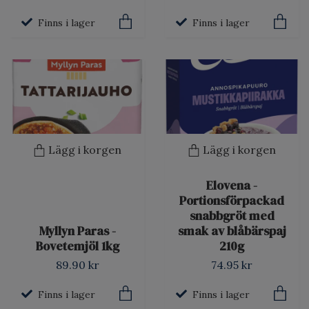
Finns i lager
Finns i lager
Lägg i korgen
Lägg i korgen
Elovena -
Portionsförpackad
snabbgröt med
Myllyn Paras -
smak av blåbärspaj
Bovetemjöl 1kg
210g
89.90 kr
74.95 kr
Finns i lager
Finns i lager