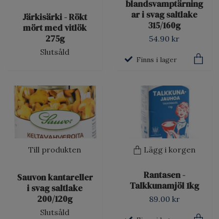
blandsvamptärning
ar i svag saltlake
Järkisärki - Rökt
315/160g
mört med vitlök
275g
54.90 kr
Slutsåld
Finns i lager
Till produkten
Lägg i korgen
Rantasen -
Sauvon kantareller
Talkkunamjöl 1kg
i svag saltlake
200/120g
89.00 kr
Slutsåld