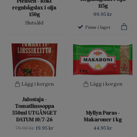
Pielisen - Rökt
115g
regnbågslax i olja
150g
99.95 kr
Slutsåld
Finns i lager
Lägg i korgen
Lägg i korgen
Jalostaja -
Tomatlinssoppa
550ml UTGÅNGET
Myllyn Paras -
DATUM 10/7-26
Makaroner 1 kg
79.90 kr
19.95 kr
44.95 kr