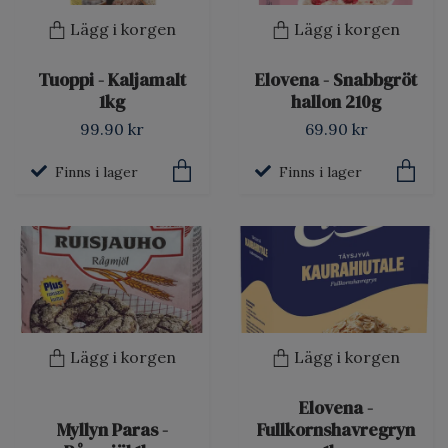
Lägg i korgen
Lägg i korgen
Tuoppi - Kaljamalt
Elovena - Snabbgröt
1kg
hallon 210g
99.90 kr
69.90 kr
Finns i lager
Finns i lager
Lägg i korgen
Lägg i korgen
Elovena -
Myllyn Paras -
Fullkornshavregryn