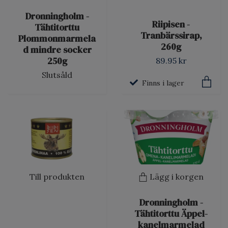
Dronningholm -
Riipisen -
Tähtitorttu
Tranbärssirap,
Plommonmarmela
260g
d mindre socker
250g
89.95 kr
Slutsåld
Finns i lager
Till produkten
Lägg i korgen
Dronningholm -
Tähtitorttu Äppel-
kanelmarmelad