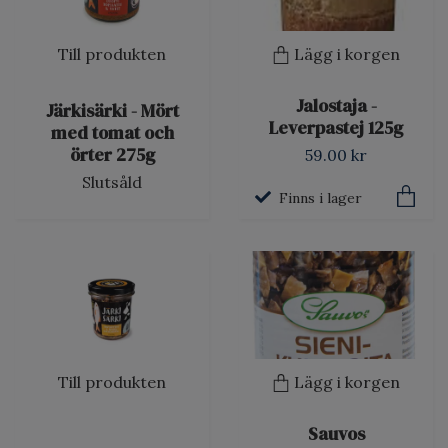
Till produkten
Lägg i korgen
Jalostaja -
Järkisärki - Mört
Leverpastej 125g
med tomat och
örter 275g
59.00 kr
Slutsåld
Finns i lager
Till produkten
Lägg i korgen
Sauvos