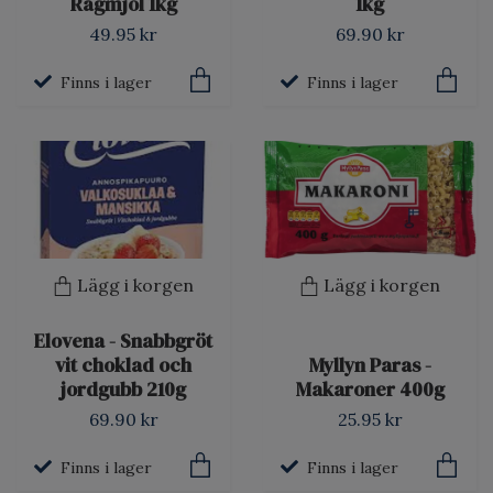
Rågmjöl 1kg
1kg
49.95 kr
69.90 kr
Finns i lager
Finns i lager
Lägg i korgen
Lägg i korgen
Elovena - Snabbgröt
vit choklad och
Myllyn Paras -
jordgubb 210g
Makaroner 400g
69.90 kr
25.95 kr
Finns i lager
Finns i lager