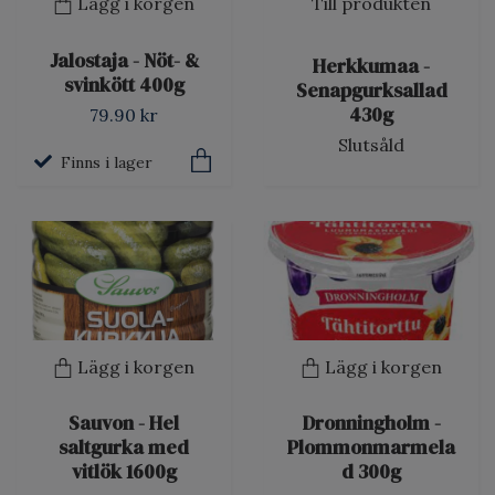
Lägg i korgen
Till produkten
Jalostaja - Nöt- &
Herkkumaa -
svinkött 400g
Senapgurksallad
430g
79.90 kr
Slutsåld
Finns i lager
Lägg i korgen
Lägg i korgen
Sauvon - Hel
Dronningholm -
saltgurka med
Plommonmarmela
vitlök 1600g
d 300g