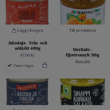
Lägg i korgen
Till produkten
Jalostaja - Svin- och
nötkött 400g
Meritalo -
Hjortronsylt 310g
67.50 kr
Slutsåld
Finns i lager