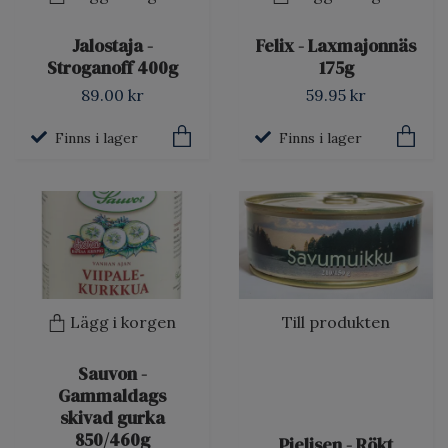
Jalostaja -
Felix - Laxmajonnäs
Stroganoff 400g
175g
89.00 kr
59.95 kr
Finns i lager
Finns i lager
Lägg i korgen
Till produkten
Sauvon -
Gammaldags
skivad gurka
850/460g
Pielisen - Rökt