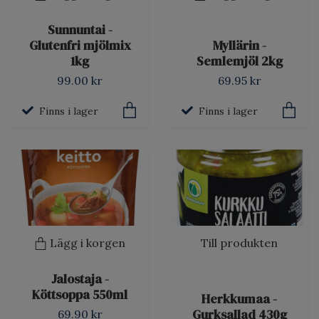
Sunnuntai -
Glutenfri mjölmix
Myllärin -
1kg
Semlemjöl 2kg
99.00 kr
69.95 kr
Finns i lager
Finns i lager
Lägg i korgen
Till produkten
Jalostaja -
Köttsoppa 550ml
Herkkumaa -
Gurksallad 430g
69.90 kr