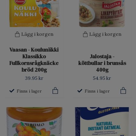
Lägg i korgen
Lägg i korgen
Vaasan - Koulunäkki
Klassikko
Jalostaja -
Fullkornsrågknäcke
köttbullar i brunsås
bröd 200g
400g
39.95 kr
54.95 kr
Finns i lager
Finns i lager