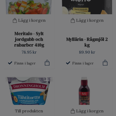
Lägg i korgen
Lägg i korgen
Meritalo - Sylt
jordgubb och
Myllärin - Rågmjöl 2
rabarber 410g
kg
78.95 kr
89.90 kr
Finns i lager
Finns i lager
Till produkten
Lägg i korgen