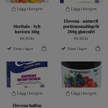
Lägg i korgen
Lägg i korgen
Elovena - naturell
Meritalo - Sylt
portionssnabbgröt
havtorn 310g
200g glutenfri
89.95 kr
69.95 kr
Finns i lager
Finns i lager
Lägg i korgen
Lägg i korgen
Elovena hallon