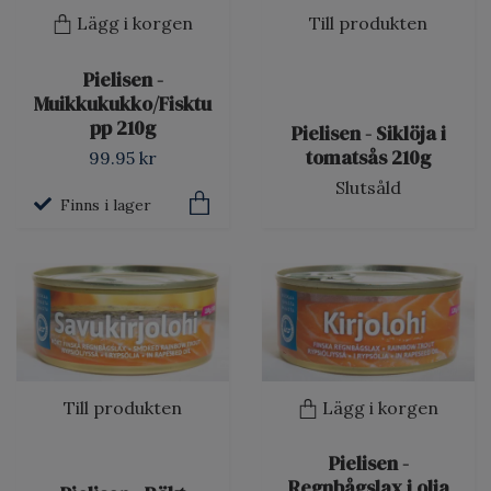
Lägg i korgen
Till produkten
Pielisen -
Muikkukukko/Fisktu
pp 210g
Pielisen - Siklöja i
tomatsås 210g
99.95 kr
Slutsåld
Finns i lager
Till produkten
Lägg i korgen
Pielisen -
Regnbågslax i olja