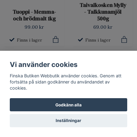
Taivalkosken Mylly
Tuoppi - Memma-
- Talkkunamjöl
och brödmalt 1kg
500g
99.00 kr
69.00 kr
Finns i lager
Finns i lager
Vi använder cookies
Finska Butiken Webbutik använder cookies. Genom att
fortsätta på sidan godkänner du användandet av
cookies.
Till produkten
Till produkten
Godkänn alla
Tuoppi -
Helmi - Potatisgryn
Skärgårdslimpa
Inställningar
sagogrynsgröt 400g
mjölblandning 420g
Slutsåld
Slutsåld