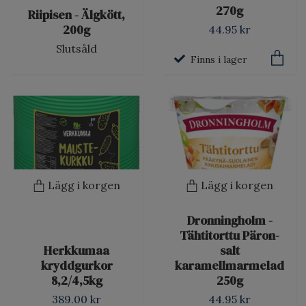
270g
Riipisen - Älgkött,
200g
44.95 kr
Slutsåld
Finns i lager
Lägg i korgen
Lägg i korgen
Dronningholm -
Tähtitorttu Päron-
Herkkumaa
salt
kryddgurkor
karamellmarmelad
8,2/4,5kg
250g
389.00 kr
44.95 kr