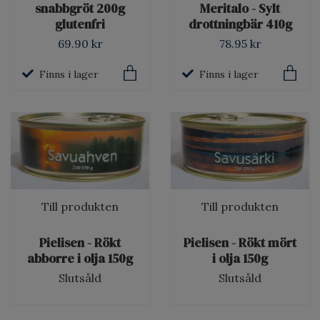
snabbgröt 200g
Meritalo - Sylt
glutenfri
drottningbär 410g
69.90 kr
78.95 kr
Finns i lager
Finns i lager
Till produkten
Till produkten
Pielisen - Rökt
Pielisen - Rökt mört
abborre i olja 150g
i olja 150g
Slutsåld
Slutsåld