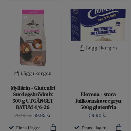
Lägg i korgen
Lägg i korgen
Myllärin - Glutenfri
Surdegsbrödmix
Elovena - stora
500 g UTGÅNGET
fullkornshavregryn
DATUM 4/6-26
500g glutenfria
79.95 kr
39.95 kr
59.90 kr
Finns i lager
Finns i lager