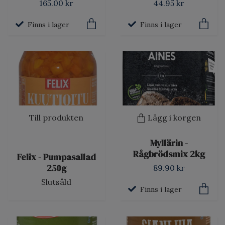
165.00 kr
44.95 kr
Finns i lager
Finns i lager
Till produkten
Lägg i korgen
Myllärin -
Rågbrödsmix 2kg
Felix - Pumpasallad
250g
89.90 kr
Slutsåld
Finns i lager