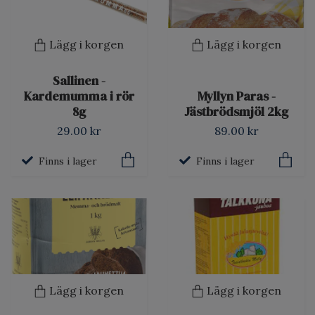
Lägg i korgen
Lägg i korgen
Sallinen -
Kardemumma i rör
Myllyn Paras -
8g
Jästbrödsmjöl 2kg
29.00 kr
89.00 kr
Finns i lager
Finns i lager
Lägg i korgen
Lägg i korgen