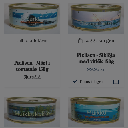
Till produkten
Lägg i korgen
Pielisen - Siklöja
med vitlök 150g
Pielisen - Mört i
tomatsås 150g
99.95 kr
Slutsåld
Finns i lager