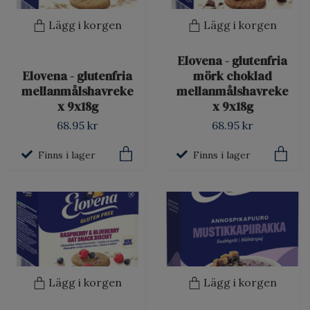
Lägg i korgen
Lägg i korgen
Elovena - glutenfria
Elovena - glutenfria
mörk choklad
mellanmålshavreke
mellanmålshavreke
x 9x18g
x 9x18g
68.95 kr
68.95 kr
Finns i lager
Finns i lager
Lägg i korgen
Lägg i korgen