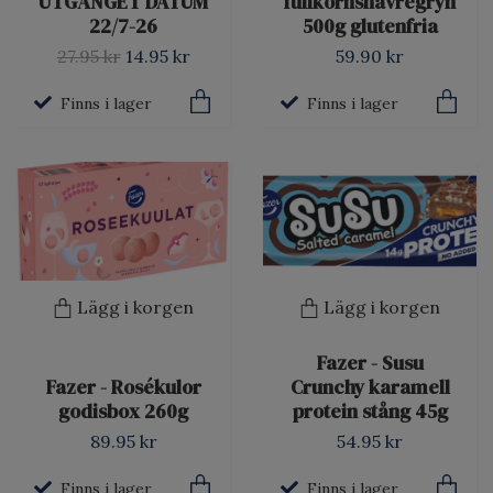
UTGÅNGET DATUM
fullkornshavregryn
22/7-26
500g glutenfria
27.95 kr
14.95 kr
59.90 kr
Finns i lager
Finns i lager
Lägg i korgen
Lägg i korgen
Fazer - Susu
Fazer - Rosékulor
Crunchy karamell
godisbox 260g
protein stång 45g
89.95 kr
54.95 kr
Finns i lager
Finns i lager