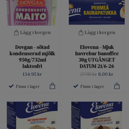
Lägg i korgen
Lägg i korgen
Dovgan - sötad
Elovena - Mjuk
kondenserad mjölk
havrebar banoffee
950g/732ml
30g UTGÅNGET
laktosfri
DATUM 21/6-26
134.95 kr
27.95 kr
8.00 kr
Finns i lager
Finns i lager