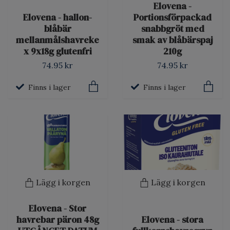
Elovena -
Elovena - hallon-
Portionsförpackad
blåbär
snabbgröt med
mellanmålshavreke
smak av blåbärspaj
x 9x18g glutenfri
210g
74.95 kr
74.95 kr
Finns i lager
Finns i lager
Lägg i korgen
Lägg i korgen
Elovena - Stor
havrebar päron 48g
Elovena - stora