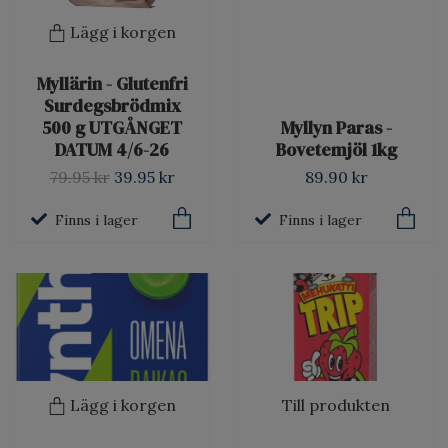
Lägg i korgen
Myllärin - Glutenfri
Surdegsbrödmix
500 g UTGÅNGET
Myllyn Paras -
DATUM 4/6-26
Bovetemjöl 1kg
79.95 kr
39.95 kr
89.90 kr
Finns i lager
Finns i lager
Lägg i korgen
Till produkten