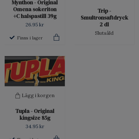
Mynthon - Original
Omena sokeriton
Trip -
+C halspastill 39g
Smultronsaftdryck
2 dl
26.95 kr
Slutsåld
Finns i lager
Lägg i korgen
Tupla - Original
kingsize 85g
34.95 kr