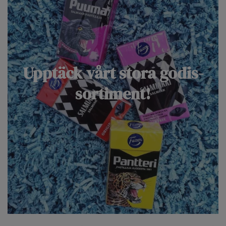
Upptäck vårt stora godis-
sortiment!