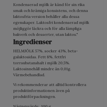
Kondenserad mjölk är känd för sin rika
smak och krämiga konsistens, och denna
laktosfria version behåller alla dessa
egenskaper. Laktosfri kondenserad mjölk
möjliggör läckra och för alla lämpliga
bakverk och desserter, utan laktos."
Ingredienser
HELMJÖLK 57%, socker 43%, beta-
galaktosidas. Fett 8%, fettfri
torrsubstanshalt i mjölk 20,5%.
Laktosinnehåll mindre än 0,01g.
Värmebehandlad.
Vi rekommenderar att alltid kontrollera
produktinformationen även på
produktförpackningen.
Näringsvärde
100 g