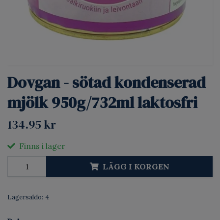
Dovgan - sötad kondenserad
mjölk 950g/732ml laktosfri
134.95 kr
Finns i lager
LÄGG I KORGEN
Lagersaldo:
4