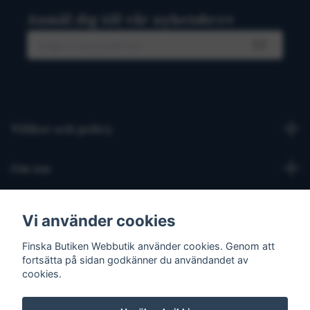
Anmäl dig till vår nyhetsbrev
Villkor och policy
Om oss
Kontakta oss
Vi använder cookies
Social Media
Finska Butiken Webbutik använder cookies. Genom att
fortsätta på sidan godkänner du användandet av
cookies.