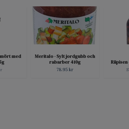
t mört med
Meritalo - Sylt jordgubb och
5g
rabarber 410g
Riipisen
78.95 kr
er
S