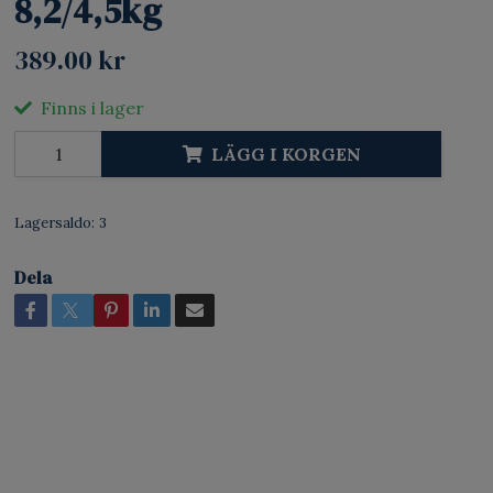
8,2/4,5kg
389.00 kr
Finns i lager
LÄGG I KORGEN
Lagersaldo:
3
Dela