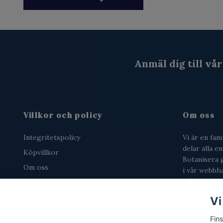
Anmäl dig till vå
Villkor och policy
Om oss
Integritetspolicy
Vi är en fam
delar alla e
Köpvillkor
Botanisera 
Om oss
i vår webbhan
från tjärsch
Kontakta oss
salmiakgodi
Nyhetsbrev
Vi
Retur och ångerrätt
Fin