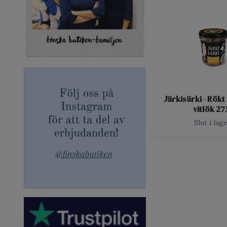
Järkisärki - Rök
vitlök 27
Slut i lag