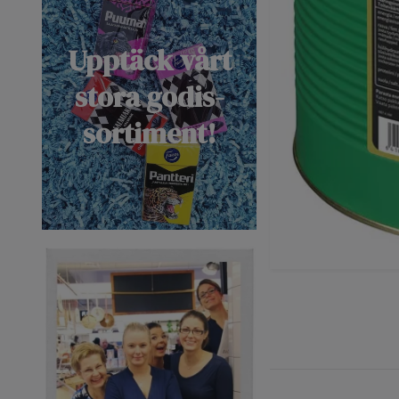
Upptäck vårt
stora godis-
sortiment!