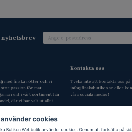
r nyhetsbrev
Kontakta oss
ilj med finska rötter och vi
Tveka inte att kontakta oss på
n stor passion för mat.
info@finskabutiken.se
eller kon
gärna runt i vårt sortiment här
våra sociala medier!
del, där vi har valt ut allt i
ampo till surskorpor,
s och svamptärningar.
 använder cookies
ska Butiken Webbutik använder cookies. Genom att fortsätta på si