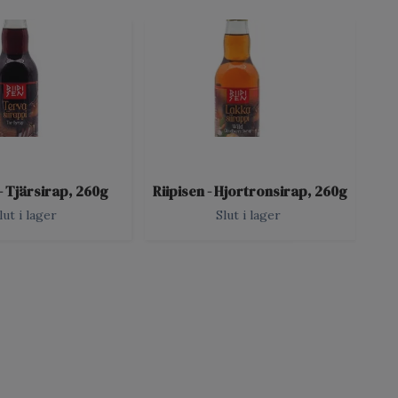
 - Tjärsirap, 260g
Riipisen - Hjortronsirap, 260g
Rii
lut i lager
Slut i lager