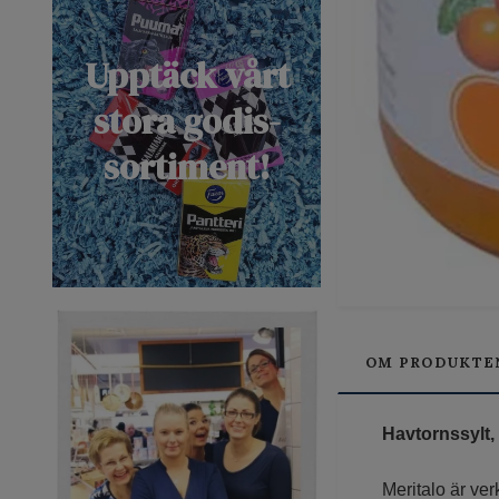
Upptäck vårt
stora godis-
sortiment!
OM PRODUKTE
Havtornssylt,
Meritalo är ver