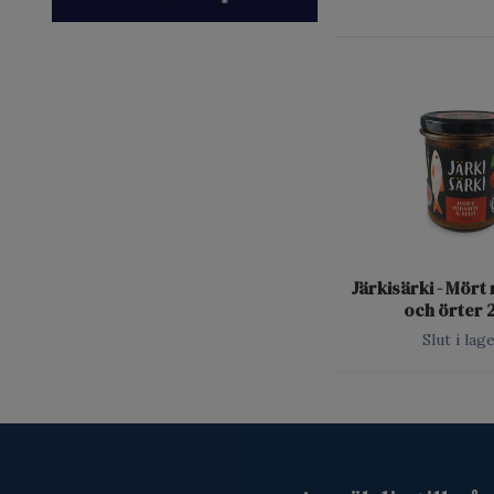
Järkisärki - Mör
och örter 
Slut i lag