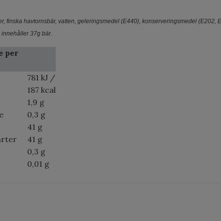
er, finska havtornsbär, vatten, geleringsmedel (E440), konserveringsmedel (E202, 
 innehåller 37g bär.
e per
781 kJ /
187 kcal
1,9 g
e
0,3 g
41 g
arter
41 g
0,3 g
0,01 g