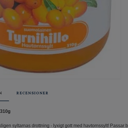
N
RECENSIONER
 310g
kligen syltarnas drottning - lyxigt gott med havtornssylt! Passar b