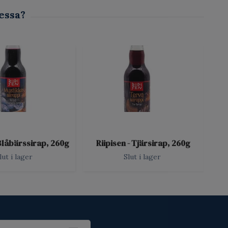
 Blåbärssirap, 260g
Riipisen - Tjärsirap, 260g
Rii
lut i lager
Slut i lager