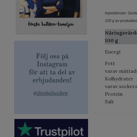
Ingredienser: Sock
100 g av produkten
Näringsvärd
100 g
Energi
Fett
varav mättad
Kolhydrater
varav socker
Protein
Salt