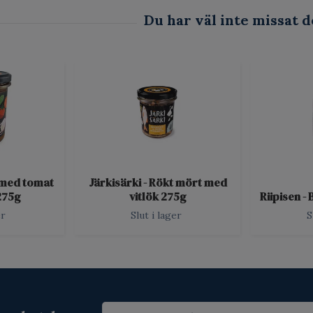
t med tomat
Järkisärki - Rökt mört med
275g
vitlök 275g
Riipisen -
er
Slut i lager
S