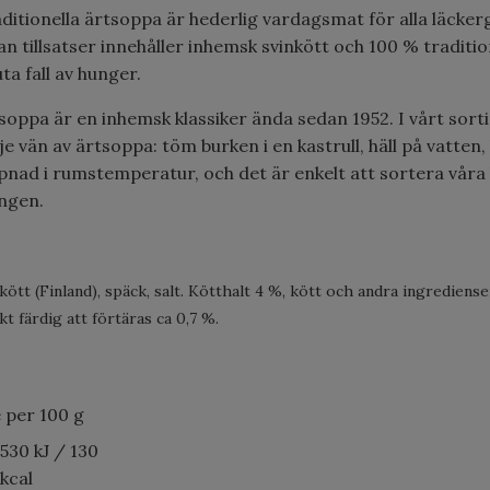
aditionella ärtsoppa är hederlig vardagsmat för alla läc
 tillsatser innehåller inhemsk svinkött och 100 % traditione
ta fall av hunger.
tsoppa är en inhemsk klassiker ända sedan 1952. I vårt sorti
e vän av ärtsoppa: töm burken i en kastrull, häll på vatten,
pnad i rumstemperatur, och det är enkelt att sortera våra 
ngen.
inkött (Finland), späck, salt. Kötthalt 4 %, kött och andra ingredie
kt färdig att förtäras ca 0,7 %.
 per 100 g
530 kJ / 130
kcal