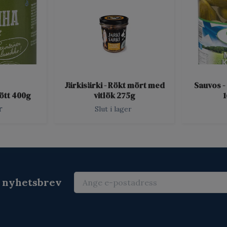
Järkisärki - Rökt mört med
Sauvos -
kött 400g
vitlök 275g
r
Slut i lager
r nyhetsbrev