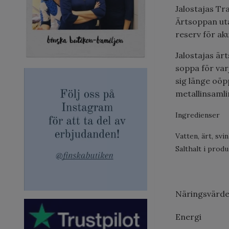
Jalostajas Tr
Ärtsoppan utan
reserv för aku
Jalostajas är
soppa för varj
sig länge oöp
metallinsamli
Ingredienser
Vatten, ärt, sv
Salthalt i produ
Näringsvärde
Energi