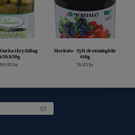
 Gurka i kryddlag
Meritalo - Sylt drottningbär
Piel
1650/850g
410g
99.95 kr
78.95 kr