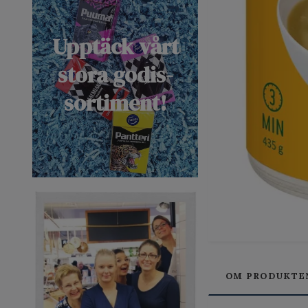
Upptäck vårt
stora godis-
sortiment!
OM PRODUKTE