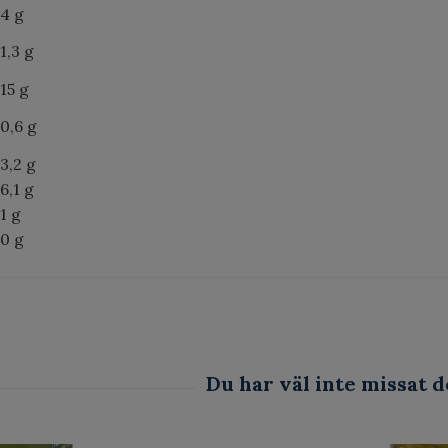
4 g
1,3 g
15 g
0,6 g
3,2 g
6,1 g
1 g
0 g