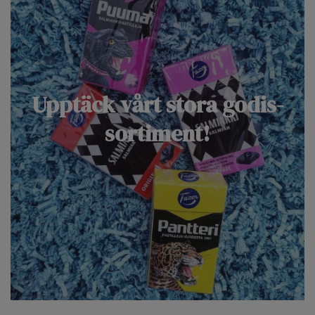
Upptäck vårt stora godis-
sortiment!