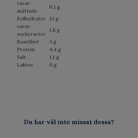
varav
0,1 g
mättade
Kolhydrater
13 g
varav
1,8 g
sockerarter
Kostfiber
3 g
Protein
4,4 g
Salt
1,1 g
Laktos
0 g