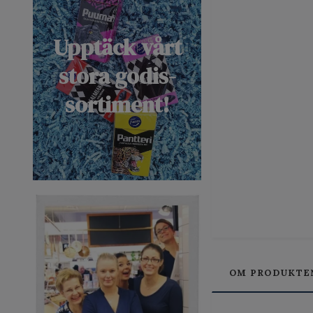
Upptäck vårt
stora godis-
sortiment!
OM PRODUKTE