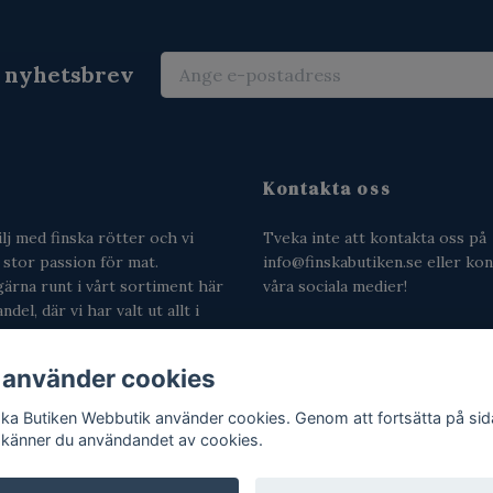
r nyhetsbrev
Kontakta oss
ilj med finska rötter och vi
Tveka inte att kontakta oss på
n stor passion för mat.
info@finskabutiken.se
eller kon
gärna runt i vårt sortiment här
våra sociala medier!
del, där vi har valt ut allt i
ampo till surskorpor,
s och svamptärningar.
 använder cookies
ska Butiken Webbutik använder cookies. Genom att fortsätta på si
känner du användandet av cookies.