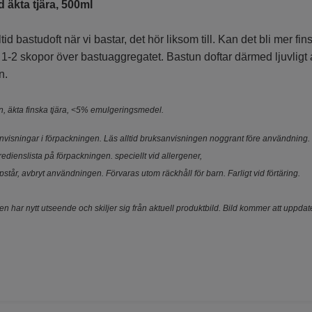
 äkta tjära, 500ml
tid bastudoft när vi bastar, det hör liksom till. Kan det bli mer fi
l 1-2 skopor över bastuaggregatet. Bastun doftar därmed ljuvligt
in.
n, äkta finska tjära, <5% emulgeringsmedel.
nvisningar i förpackningen. Läs alltid bruksanvisningen noggrant före användning.
redienslista på förpackningen. speciellt vid allergener,
pstår, avbryt användningen. Förvaras utom räckhåll för barn. Farligt vid förtäring.
n har nytt utseende och skiljer sig från aktuell produktbild. Bild kommer att uppda