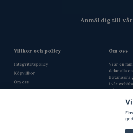
Anmäl dig till vå
Villkor och policy
Om oss
Integritetspolicy
Vi är en fam
delar alla e
Köpvillkor
Botanisera 
Om oss
i vår webbhan
från tjärsch
Kontakta oss
salmiakgodi
Nyhetsbrev
Vi
Retur och ångerrätt
Fin
god