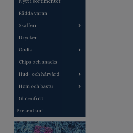
Nytt i sortimentet
Rädda varan
Skafferi
Drycker
Godis
Chips och snacks
Hud- och hårvård
Hem och bastu
Glutenfritt
Presentkort