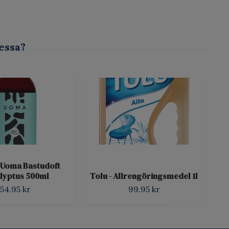
- Uoma Bastudoft
To
lyptus 500ml
Tolu - Allrengöringsmedel 1l
54.95 kr
99.95 kr