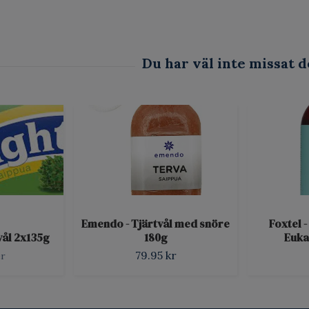
Emendo - Tjärtvål med snöre
Foxtel 
vål 2x135g
180g
Euka
79.95 kr
er