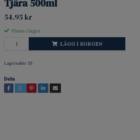
Tjära 500ml
54.95 kr
Finns i lager
LÄGG I KORGEN
Lagersaldo:
55
Dela