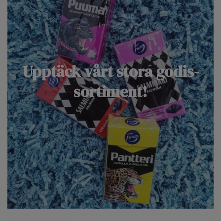
Upptäck vårt stora godis-
sortiment!