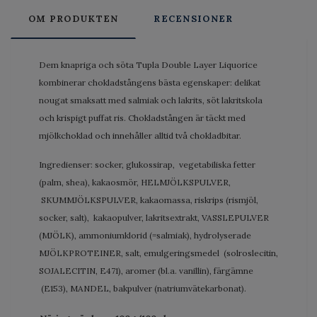
OM PRODUKTEN
RECENSIONER
Dem knapriga och söta Tupla Double Layer Liquorice
kombinerar chokladstångens bästa egenskaper: delikat
nougat smaksatt med salmiak och lakrits, söt lakritskola
och krispigt puffat ris. Chokladstången är täckt med
mjölkchoklad och innehåller alltid två chokladbitar.
Ingredienser: socker, glukossirap, vegetabiliska fetter
(palm, shea), kakaosmör, HELMJÖLKSPULVER,
SKUMMJÖLKSPULVER, kakaomassa, riskrips (rismjöl,
socker, salt), kakaopulver, lakritsextrakt, VASSLEPULVER
(MJÖLK), ammoniumklorid (=salmiak), hydrolyserade
MJÖLKPROTEINER, salt, emulgeringsmedel (solroslecitin,
SOJALECITIN, E471), aromer (bl.a. vanillin), färgämne
(E153), MANDEL, bakpulver (natriumvätekarbonat).