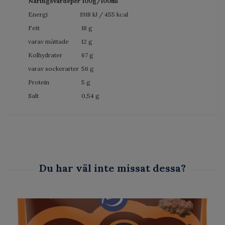
Näringsvärdeper 100g/100ml
Energi
1918 kJ / 455 kcal
Fett
18 g
varav mättade
12 g
Kolhydrater
67 g
varav sockerarter
56 g
Protein
5 g
Salt
0,54 g