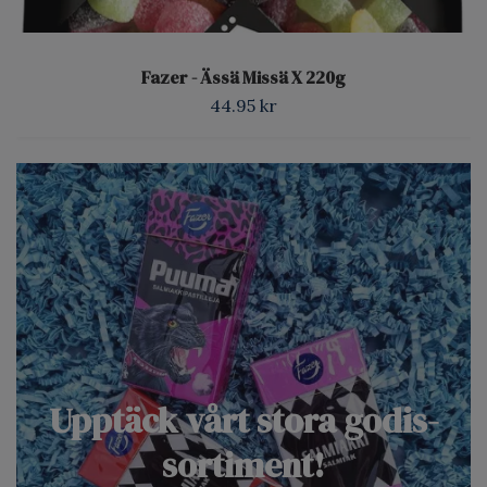
Fazer - Ässä Missä X 220g
44.95 kr
Upptäck vårt stora godis-
sortiment!