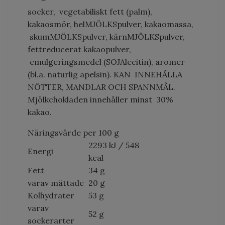
socker, vegetabiliskt fett (palm),
kakaosmör, helMJÖLKSpulver, kakaomassa,
skumMJÖLKSpulver, kärnMJÖLKSpulver,
fettreducerat kakaopulver,
emulgeringsmedel (SOJAlecitin), aromer
(bl.a. naturlig apelsin). KAN INNEHÅLLA
NÖTTER, MANDLAR OCH SPANNMÅL.
Mjölkchokladen innehåller minst 30%
kakao.
Näringsvärde per 100 g
2293 kJ / 548
Energi
kcal
Fett
34 g
varav mättade
20 g
Kolhydrater
53 g
varav
52 g
sockerarter