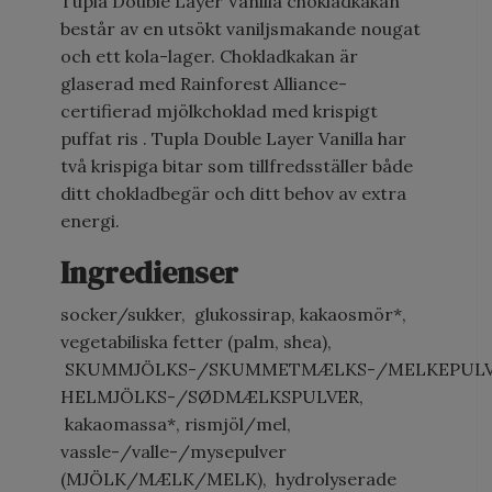
Tupla Double Layer Vanilla chokladkakan
består av en utsökt vaniljsmakande nougat
och ett kola-lager. Chokladkakan är
glaserad med Rainforest Alliance-
certifierad mjölkchoklad med krispigt
puffat ris . Tupla Double Layer Vanilla har
två krispiga bitar som tillfredsställer både
ditt chokladbegär och ditt behov av extra
energi.
Ingredienser
socker/sukker, glukossirap, kakaosmör*,
vegetabiliska fetter (palm, shea),
SKUMMJÖLKS-/SKUMMETMÆLKS-/MELKEPULV
HELMJÖLKS-/SØDMÆLKSPULVER,
kakaomassa*, rismjöl/mel,
vassle-/valle-/mysepulver
(MJÖLK/MÆLK/MELK), hydrolyserade