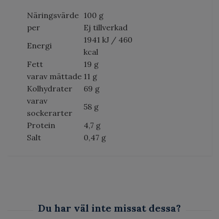
Näringsvärde
100 g
per
Ej tillverkad
1941 kJ / 460
Energi
kcal
Fett
19 g
varav mättade
11 g
Kolhydrater
69 g
varav
58 g
sockerarter
Protein
4,7 g
Salt
0,47 g