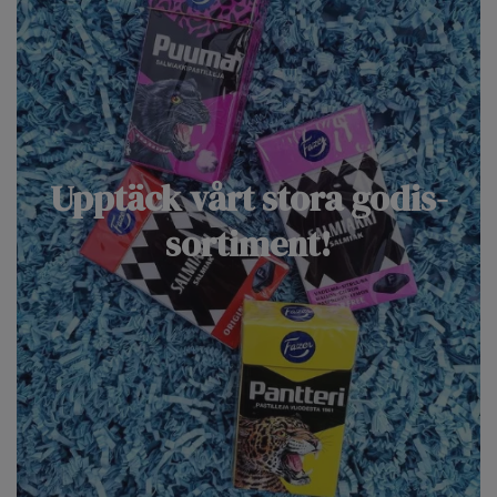
Upptäck vårt stora godis-
sortiment!