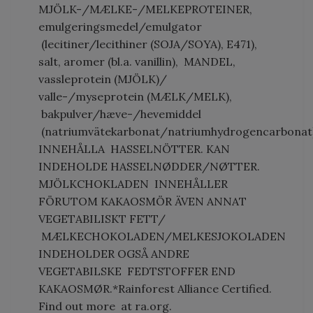
MJÖLK-/MÆLKE-/MELKEPROTEINER,
emulgeringsmedel/emulgator
(lecitiner/lecithiner (SOJA/SOYA), E471),
salt, aromer (bl.a. vanillin), MANDEL,
vassleprotein (MJÖLK)/
valle-/myseprotein (MÆLK/MELK),
bakpulver/hæve-/hevemiddel
(natriumvätekarbonat/natriumhydrogencarbonat
INNEHÅLLA HASSELNÖTTER. KAN
INDEHOLDE HASSELNØDDER/NØTTER.
MJÖLKCHOKLADEN INNEHÅLLER
FÖRUTOM KAKAOSMÖR ÄVEN ANNAT
VEGETABILISKT FETT/
MÆLKECHOKOLADEN/MELKESJOKOLADEN
INDEHOLDER OGSÅ ANDRE
VEGETABILSKE FEDTSTOFFER END
KAKAOSMØR.*Rainforest Alliance Certified.
Find out more at ra.org.