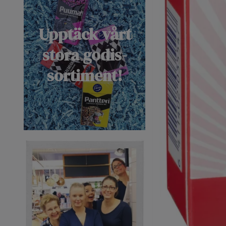
Upptäck vårt
stora godis-
sortiment!