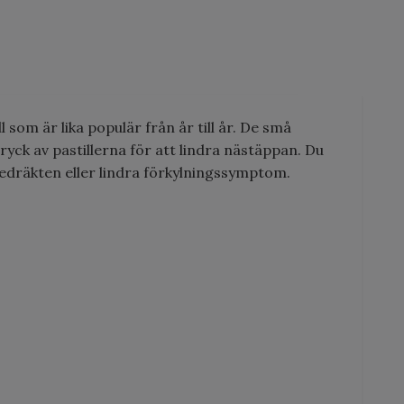
 som är lika populär från år till år. De små
yck av pastillerna för att lindra nästäppan. Du
edräkten eller lindra förkylningssymptom.