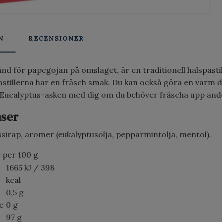
N
RECENSIONER
nd för papegojan på omslaget, är en traditionell halspastill
stillerna har en fräsch smak. Du kan också göra en varm dr
 Eucalyptus-asken med dig om du behöver fräscha upp and
nser
ssirap, aromer (eukalyptusolja, pepparmintolja, mentol).
 per 100 g
1665 kJ / 398
kcal
0,5 g
e
0 g
97 g