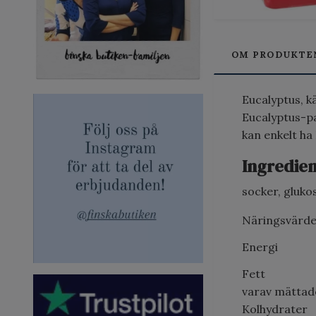
OM PRODUKTE
Eucalyptus, kä
Eucalyptus-pa
kan enkelt ha
Ingredie
socker, gluko
Näringsvärde
Energi
Fett
varav mättad
Kolhydrater