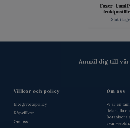
Fazer - Lumi P
fruktpastill
Slut i lag
Anmäl dig till vå
Villkor och policy
Om oss
Integritetspolicy
Vi är en fam
delar alla e
Köpvillkor
Botanisera 
Om oss
i vår webbhan
från tjärsch