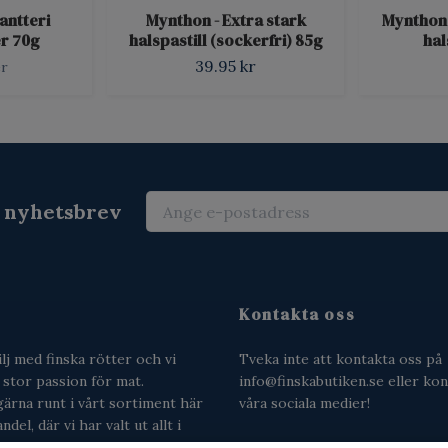
antteri
Mynthon - Extra stark
Mynthon 
er 70g
halspastill (sockerfri) 85g
hal
39.95 kr
er
r nyhetsbrev
Kontakta oss
ilj med finska rötter och vi
Tveka inte att kontakta oss på
n stor passion för mat.
info@finskabutiken.se
eller kon
gärna runt i vårt sortiment här
våra sociala medier!
del, där vi har valt ut allt i
ampo till surskorpor,