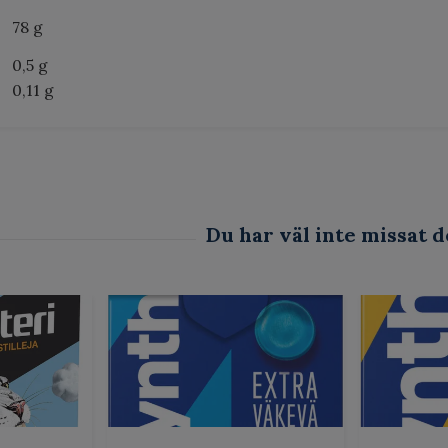
78 g
0,5 g
0,11 g