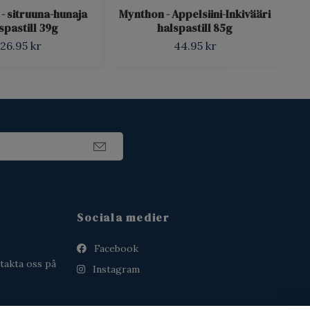
- sitruuna-hunaja
Mynthon - Appelsiini-Inkivääri
Faz
spastill 39g
halspastill 85g
as
26.95 kr
44.95 kr
Sociala medier
Facebook
takta oss på
Instagram