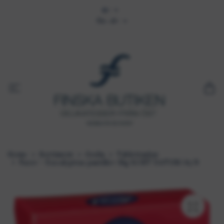
Sis. alv
Home
Sortiment
Godis
Tablettaskar
Fazer - Eucalyptus pastiller 38g KORT DATUM 14/8