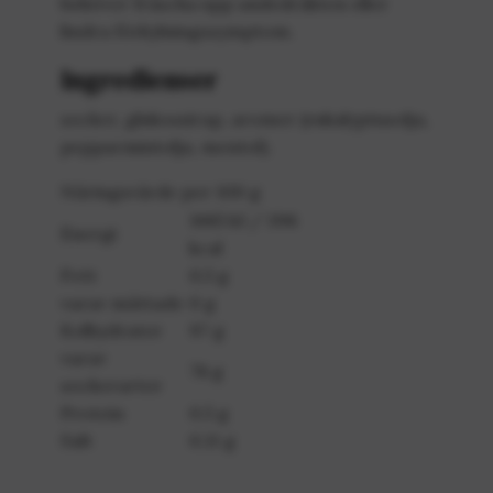
behöver fräscha upp andedräkten eller
lindra förkylningssymptom.
Ingredienser
socker, glukossirap, aromer (eukalyptusolja,
pepparmintolja, mentol).
Näringsvärde per 100 g
1665 kJ / 398
Energi
kcal
Fett
0,5 g
varav mättade
0 g
Kolhydrater
97 g
varav
78 g
sockerarter
Protein
0,5 g
Salt
0,11 g