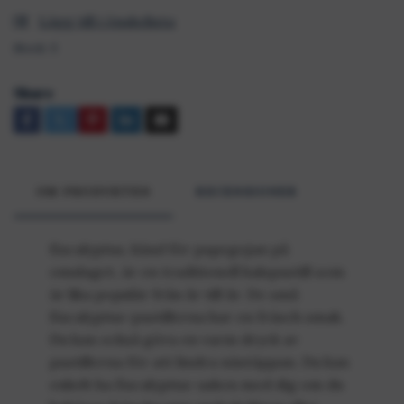
Lägg till i önskelista
Stock:
5
Share
OM PRODUKTEN
RECENSIONER
Eucalyptus, känd för papegojan på
omslaget, är en traditionell halspastill som
är lika populär från år till år. De små
Eucalyptus-pastillerna har en fräsch smak.
Du kan också göra en varm dryck av
pastillerna för att lindra nästäppan. Du kan
enkelt ha Eucalyptus-asken med dig om du