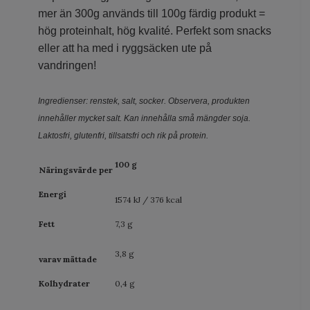
mer än 300g används till 100g färdig produkt =
hög proteinhalt, hög kvalité. Perfekt som snacks
eller att ha med i ryggsäcken ute på
vandringen!
Ingredienser: renstek, salt, socker. Observera, produkten
innehåller mycket salt. Kan innehålla små mängder soja.
Laktosfri, glutenfri, tillsatsfri och rik på protein.
100 g
Näringsvärde per
Energi
1574 kJ / 376 kcal
Fett
7,3 g
3,8 g
varav mättade
Kolhydrater
0,4 g