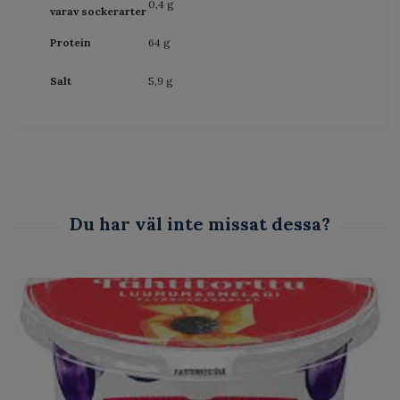
0,4 g
varav sockerarter
Protein
64 g
Salt
5,9 g