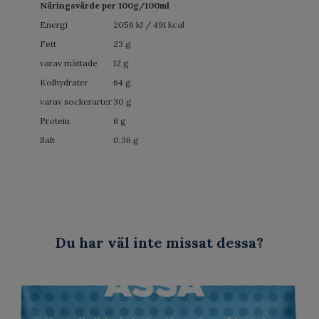
Näringsvärde per 100g/100ml
Energi
2056 kJ / 491 kcal
Fett
23 g
varav mättade
12 g
Kolhydrater
64 g
varav sockerarter
30 g
Protein
6 g
Salt
0,36 g