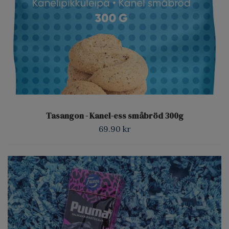
Tasangon - Kanel-ess småbröd 300g
69.90 kr