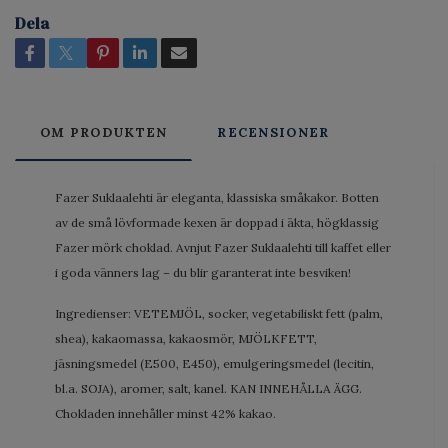
Dela
OM PRODUKTEN
RECENSIONER
Fazer Suklaalehti är eleganta, klassiska småkakor. Botten
av de små lövformade kexen är doppad i äkta, högklassig
Fazer mörk choklad. Avnjut Fazer Suklaalehti till kaffet eller
i goda vänners lag – du blir garanterat inte besviken!
Ingredienser: VETEMJÖL, socker, vegetabiliskt fett (palm,
shea), kakaomassa, kakaosmör, MJÖLKFETT,
jäsningsmedel (E500, E450), emulgeringsmedel (lecitin,
bl.a. SOJA), aromer, salt, kanel. KAN INNEHÅLLA ÄGG.
Chokladen innehåller minst 42% kakao.