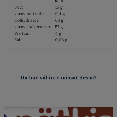
kcal
Fett
15 g
varav mättade
9,4 g
Kolhydrater
68 g
varav sockerarter
57 g
Protein
4 g
Salt
0,08 g