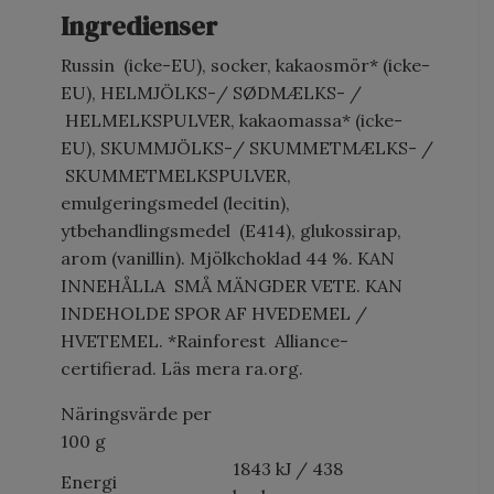
Ingredienser
Russin (icke-EU), socker, kakaosmör* (icke-
EU), HELMJÖLKS-/ SØDMÆLKS- /
HELMELKSPULVER, kakaomassa* (icke-
EU), SKUMMJÖLKS-/ SKUMMETMÆLKS- /
SKUMMETMELKSPULVER,
emulgeringsmedel (lecitin),
ytbehandlingsmedel (E414), glukossirap,
arom (vanillin). Mjölkchoklad 44 %. KAN
INNEHÅLLA SMÅ MÄNGDER VETE. KAN
INDEHOLDE SPOR AF HVEDEMEL /
HVETEMEL. *Rainforest Alliance-
certifierad. Läs mera ra.org.
Näringsvärde per
100 g
1843 kJ / 438
Energi