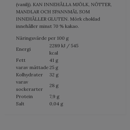
(vanilj). KAN INNEHÅLLA MJÖLK, NÖTTER,
MANDLAR OCH SPANNMÅL SOM
INNEHÅLLER GLUTEN. Mörk choklad
innehåller minst 70 % kakao.
Näringsvärde per 100 g
2289 kJ / 545
Energi
kcal
Fett
41 g
varav mättade
25 g
Kolhydrater
32 g
varav
28 g
sockerarter
Protein
7,9 g
Salt
0,04 g