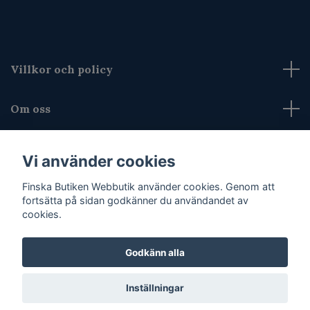
Villkor och policy
Om oss
Kontakta oss
Vi använder cookies
Finska Butiken Webbutik använder cookies. Genom att
Sociala medier
fortsätta på sidan godkänner du användandet av
cookies.
Godkänn alla
© 2026 Finska Butiken Webbutik
Inställningar