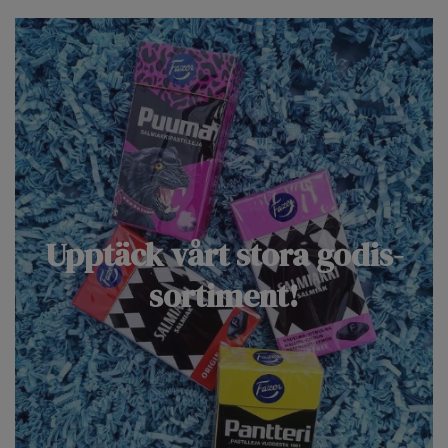
Upptäck vårt stora godis-
sortiment!