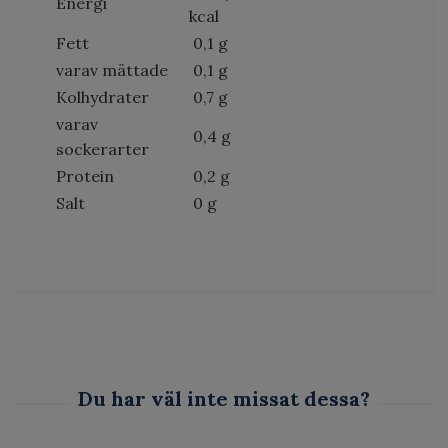
Energi
kcal
Fett
0,1 g
varav mättade
0,1 g
Kolhydrater
0,7 g
varav
0,4 g
sockerarter
Protein
0,2 g
Salt
0 g