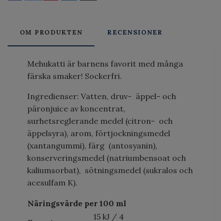
OM PRODUKTEN
RECENSIONER
Mehukatti är barnens favorit med många
färska smaker! Sockerfri.
Ingredienser: Vatten, druv- äppel- och
päronjuice av koncentrat,
surhetsreglerande medel (citron- och
äppelsyra), arom, förtjockningsmedel
(xantangummi), färg (antosyanin),
konserveringsmedel (natriumbensoat och
kaliumsorbat), sötningsmedel (sukralos och
acesulfam K).
Näringsvärde per 100 ml
15 kJ
/
4