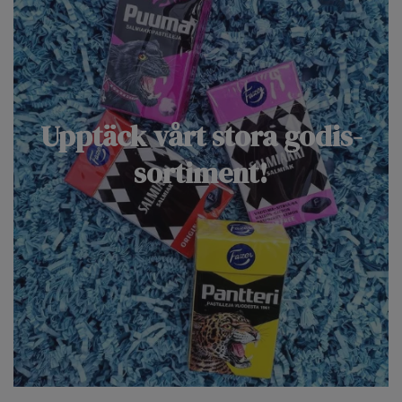
Upptäck vårt stora godis-
sortiment!