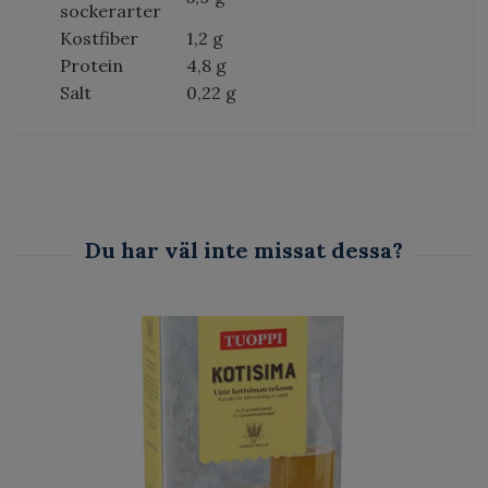
sockerarter
Kostfiber
1,2 g
Protein
4,8 g
Salt
0,22 g