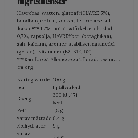
Ingredienser
Havrebas (vatten, glutenfri HAVRE 5%),
bondbönprotein, socker, fettreducerad
kakao*** 1,7%, potatisstärkelse, choklad
0,7%, rapsolja, HAVREfiber (betaglukan),
salt, kalcium, aromer, stabiliseringsmedel
(gellan), vitaminer (B2, B12, D2).
***Rainforest Alliance-certifierad. Läs mer:
ra.org
Näringsvärde
100 g
per
Ej tillverkad
300 kJ / 71
Energi
kcal
Fett
1,5 g
varav mättade
0,4 g
Kolhydrater
9 g
varav
5,9 g